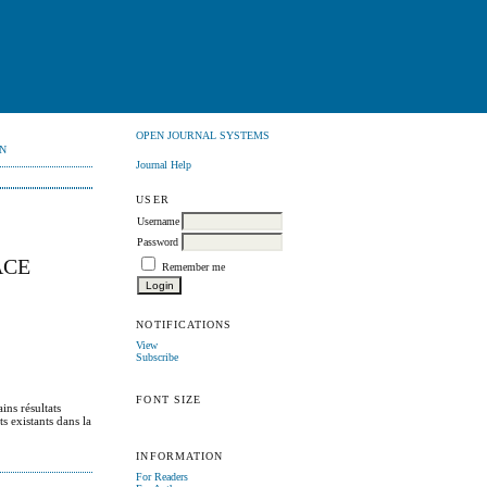
OPEN JOURNAL SYSTEMS
N
Journal Help
USER
Username
Password
ACE
Remember me
NOTIFICATIONS
View
Subscribe
FONT SIZE
ins résultats
ts existants dans la
INFORMATION
For Readers