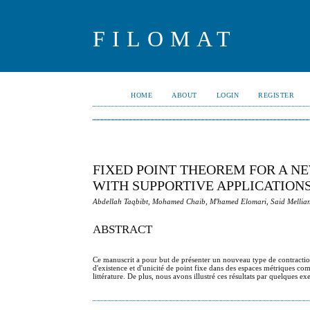
FILOMAT
HOME
ABOUT
LOGIN
REGISTER
FIXED POINT THEOREM FOR A N
WITH SUPPORTIVE APPLICATION
Abdellah Taqbibt, Mohamed Chaib, M'hamed Elomari, Said Mellia
ABSTRACT
Ce manuscrit a pour but de présenter un nouveau type de contraction,
d'existence et d'unicité de point fixe dans des espaces métriques comp
littérature. De plus, nous avons illustré ces résultats par quelques ex