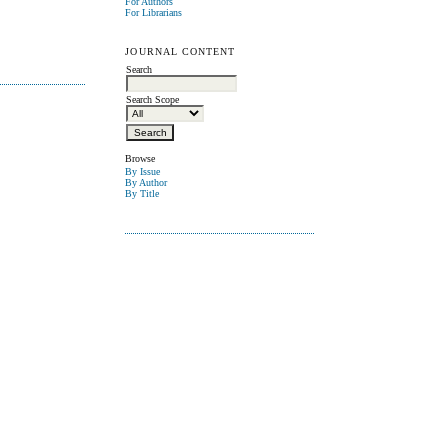
For Authors
For Librarians
JOURNAL CONTENT
Search
Search Scope
Browse
By Issue
By Author
By Title