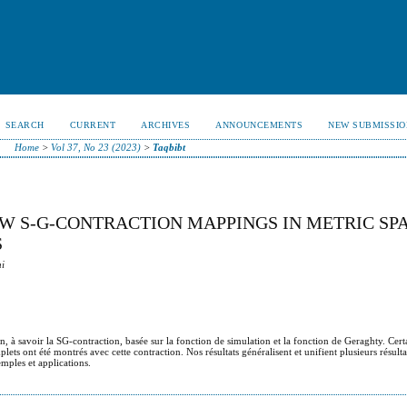
SEARCH
CURRENT
ARCHIVES
ANNOUNCEMENTS
NEW SUBMISSIO
Home
>
Vol 37, No 23 (2023)
>
Taqbibt
EW S-G-CONTRACTION MAPPINGS IN METRIC SP
S
ni
 à savoir la SG-contraction, basée sur la fonction de simulation et la fonction de Geraghty. Certa
lets ont été montrés avec cette contraction. Nos résultats généralisent et unifient plusieurs résulta
emples et applications.